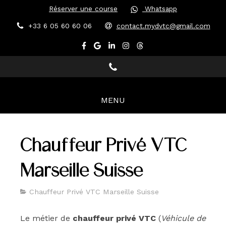
Réserver une course
Whatsapp
+33 6 05 60 60 06
contact.mydvtc@gmail.com
MENU
Chauffeur Privé VTC
Marseille Suisse
Chauffeur Privé VTC Marseille Suisse
Le métier de
chauffeur privé VTC
(
Véhicule de