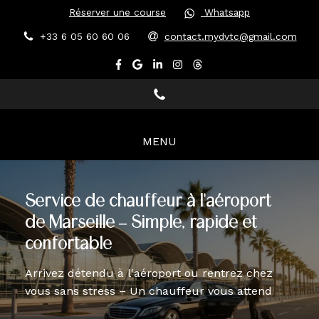
Réserver une course
Whatsapp
+33 6 05 60 60 06
contact.mydvtc@gmail.com
MENU
Service de chauffeur à l'aéroport
de Marseille – Simple, rapide et
confortable
Arrivez détendu à l'aéroport ou rentrez chez
vous sans stress – Un chauffeur vous attend