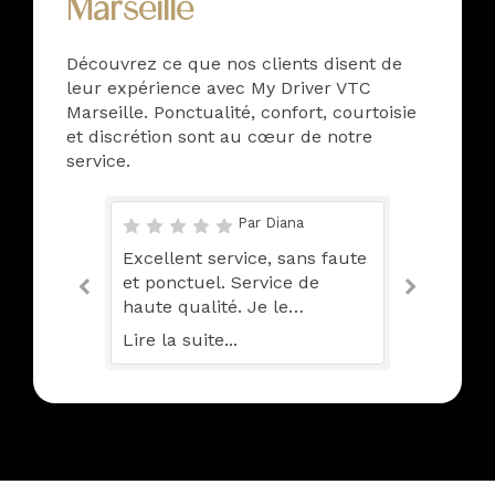
Marseille
Découvrez ce que nos clients disent de
leur expérience avec My Driver VTC
Marseille. Ponctualité, confort, courtoisie
et discrétion sont au cœur de notre
service.
ent
Par Diana
auffeur
Excellent service, sans faute
Trajet 
et ponctuel. Service de
moi au 
haute qualité. Je le
j'ai m
recommande sans
musique
Lire la suite...
Lire la s
hésitation. Merci à toute
l’équipe.