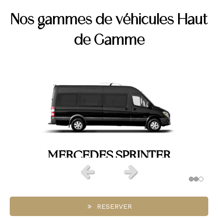
Nos gammes de véhicules Haut
de Gamme
BERLINE
MERCEDES SPRINTER
VAN
Slide précédent
Slide suivant
RESERVER